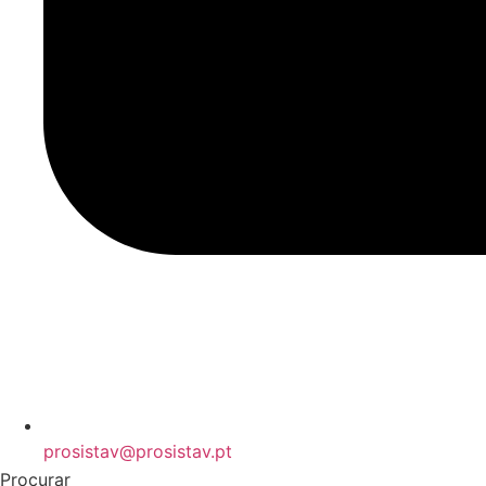
prosistav@prosistav.pt
Procurar