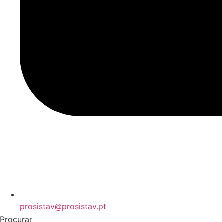
prosistav@prosistav.pt
Procurar