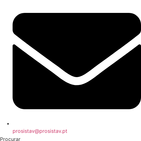
prosistav@prosistav.pt
Procurar