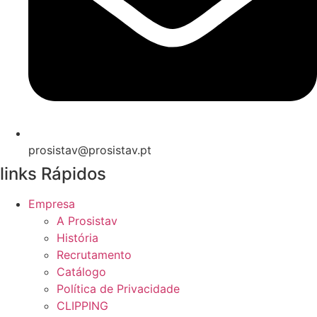
prosistav@prosistav.pt
links Rápidos
Empresa
A Prosistav
História
Recrutamento
Catálogo
Política de Privacidade
CLIPPING