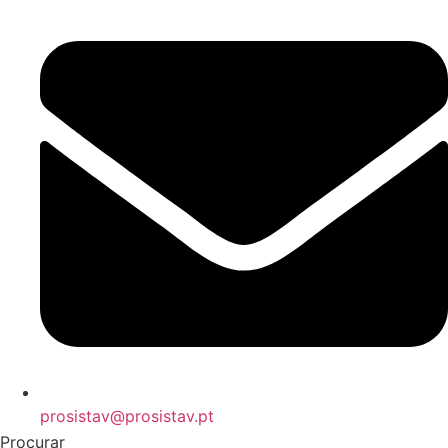
prosistav@prosistav.pt
Procurar