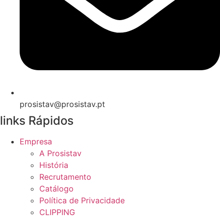
prosistav@prosistav.pt
links Rápidos
Empresa
A Prosistav
História
Recrutamento
Catálogo
Política de Privacidade
CLIPPING