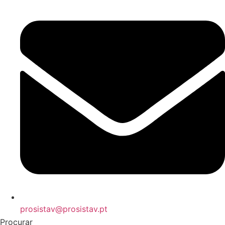
prosistav@prosistav.pt
Procurar