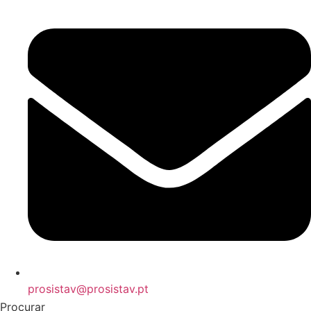
prosistav@prosistav.pt
Procurar