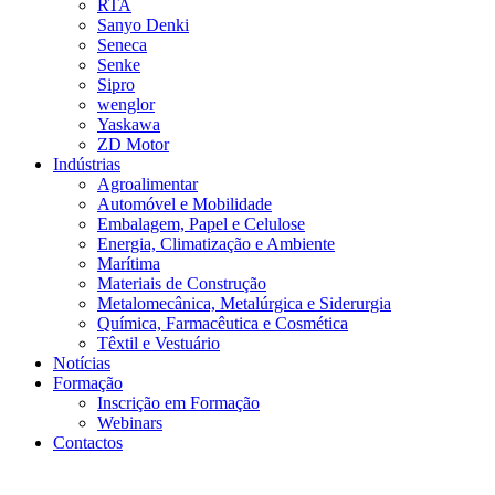
RTA
Sanyo Denki
Seneca
Senke
Sipro
wenglor
Yaskawa
ZD Motor
Indústrias
Agroalimentar
Automóvel e Mobilidade
Embalagem, Papel e Celulose
Energia, Climatização e Ambiente
Marítima
Materiais de Construção
Metalomecânica, Metalúrgica e Siderurgia
Química, Farmacêutica e Cosmética
Têxtil e Vestuário
Notícias
Formação
Inscrição em Formação
Webinars
Contactos