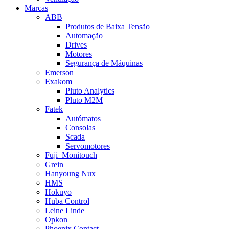
Marcas
ABB
Produtos de Baixa Tensão
Automação
Drives
Motores
Segurança de Máquinas
Emerson
Exakom
Pluto Analytics
Pluto M2M
Fatek
Autómatos
Consolas
Scada
Servomotores
Fuji_Monitouch
Grein
Hanyoung Nux
HMS
Hokuyo
Huba Control
Leine Linde
Opkon
Phoenix Contact