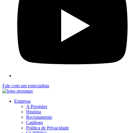
Fale com um especialista
Empresa
A Prosistav
História
Recrutamento
Catálogo
Política de Privacidade