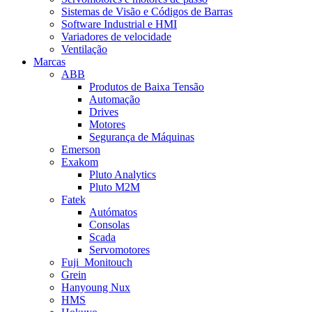
Sistemas de Visão e Códigos de Barras
Software Industrial e HMI
Variadores de velocidade
Ventilação
Marcas
ABB
Produtos de Baixa Tensão
Automação
Drives
Motores
Segurança de Máquinas
Emerson
Exakom
Pluto Analytics
Pluto M2M
Fatek
Autómatos
Consolas
Scada
Servomotores
Fuji_Monitouch
Grein
Hanyoung Nux
HMS