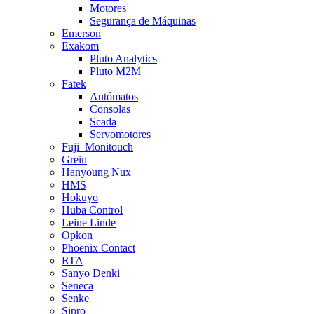
Motores
Segurança de Máquinas
Emerson
Exakom
Pluto Analytics
Pluto M2M
Fatek
Autómatos
Consolas
Scada
Servomotores
Fuji_Monitouch
Grein
Hanyoung Nux
HMS
Hokuyo
Huba Control
Leine Linde
Opkon
Phoenix Contact
RTA
Sanyo Denki
Seneca
Senke
Sipro