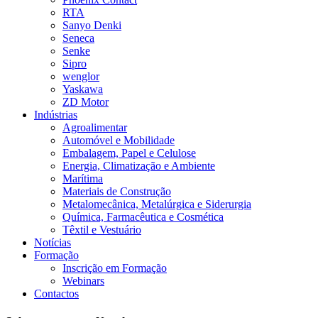
RTA
Sanyo Denki
Seneca
Senke
Sipro
wenglor
Yaskawa
ZD Motor
Indústrias
Agroalimentar
Automóvel e Mobilidade
Embalagem, Papel e Celulose
Energia, Climatização e Ambiente
Marítima
Materiais de Construção
Metalomecânica, Metalúrgica e Siderurgia
Química, Farmacêutica e Cosmética
Têxtil e Vestuário
Notícias
Formação
Inscrição em Formação
Webinars
Contactos