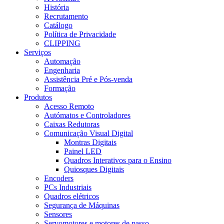
História
Recrutamento
Catálogo
Política de Privacidade
CLIPPING
Serviços
Automação
Engenharia
Assistência Pré e Pós-venda
Formação
Produtos
Acesso Remoto
Autómatos e Controladores
Caixas Redutoras
Comunicação Visual Digital
Montras Digitais
Painel LED
Quadros Interativos para o Ensino
Quiosques Digitais
Encoders
PCs Industriais
Quadros elétricos
Segurança de Máquinas
Sensores
Servomotores e motores de passo