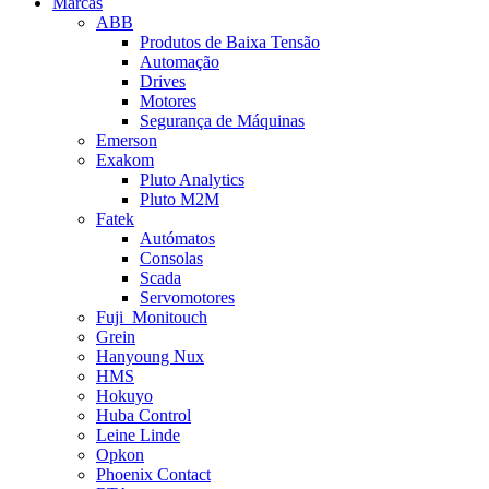
Marcas
ABB
Produtos de Baixa Tensão
Automação
Drives
Motores
Segurança de Máquinas
Emerson
Exakom
Pluto Analytics
Pluto M2M
Fatek
Autómatos
Consolas
Scada
Servomotores
Fuji_Monitouch
Grein
Hanyoung Nux
HMS
Hokuyo
Huba Control
Leine Linde
Opkon
Phoenix Contact