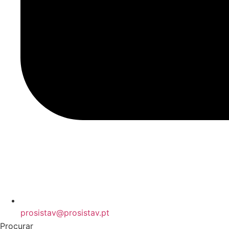
prosistav@prosistav.pt
Procurar