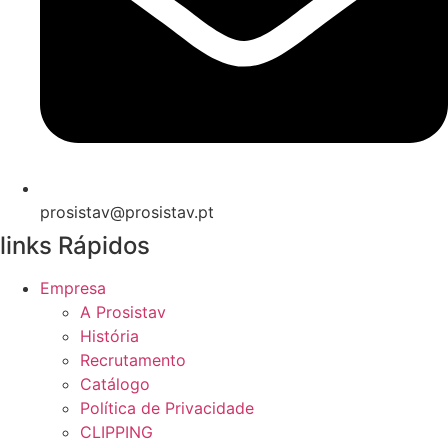
prosistav@prosistav.pt
links Rápidos
Empresa
A Prosistav
História
Recrutamento
Catálogo
Política de Privacidade
CLIPPING