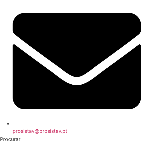
prosistav@prosistav.pt
Procurar