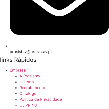
prosistav@prosistav.pt
links Rápidos
Empresa
A Prosistav
História
Recrutamento
Catálogo
Política de Privacidade
CLIPPING