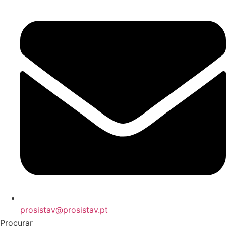
prosistav@prosistav.pt
Procurar