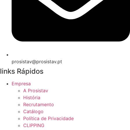
prosistav@prosistav.pt
links Rápidos
Empresa
A Prosistav
História
Recrutamento
Catálogo
Política de Privacidade
CLIPPING