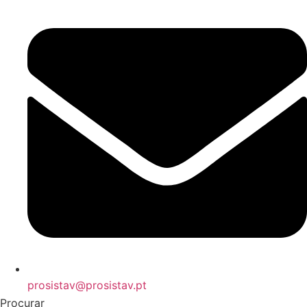
prosistav@prosistav.pt
Procurar