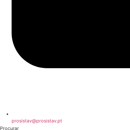
prosistav@prosistav.pt
Procurar