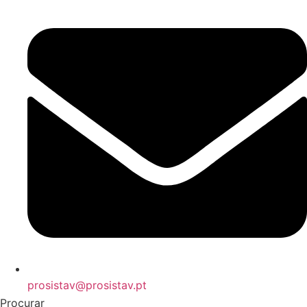
prosistav@prosistav.pt
Procurar