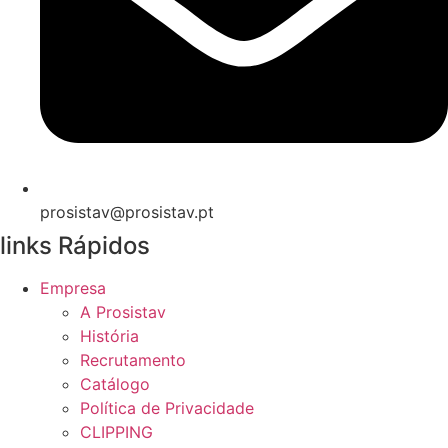
prosistav@prosistav.pt
links Rápidos
Empresa
A Prosistav
História
Recrutamento
Catálogo
Política de Privacidade
CLIPPING