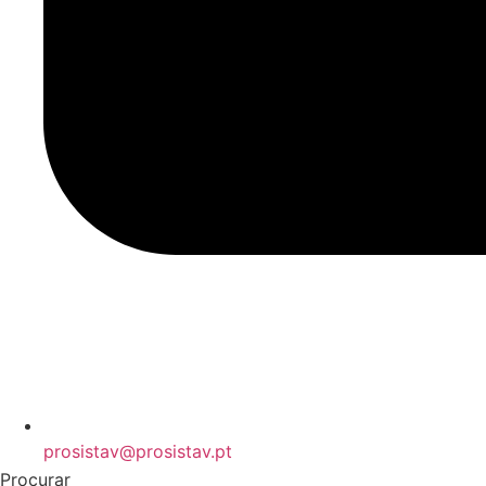
prosistav@prosistav.pt
Procurar