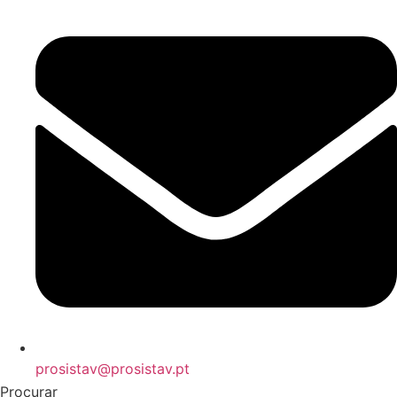
prosistav@prosistav.pt
Procurar