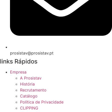
prosistav@prosistav.pt
links Rápidos
Empresa
A Prosistav
História
Recrutamento
Catálogo
Política de Privacidade
CLIPPING