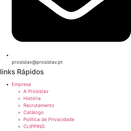
prosistav@prosistav.pt
links Rápidos
Empresa
A Prosistav
História
Recrutamento
Catálogo
Política de Privacidade
CLIPPING