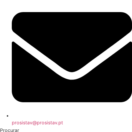
prosistav@prosistav.pt
Procurar