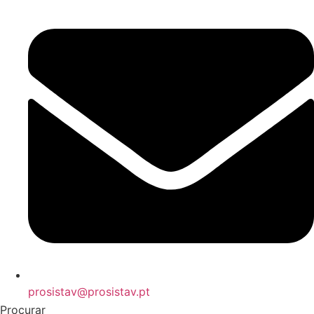
prosistav@prosistav.pt
Procurar