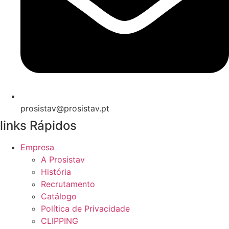
prosistav@prosistav.pt
links Rápidos
Empresa
A Prosistav
História
Recrutamento
Catálogo
Política de Privacidade
CLIPPING