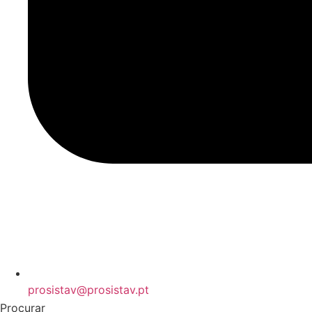
prosistav@prosistav.pt
Procurar