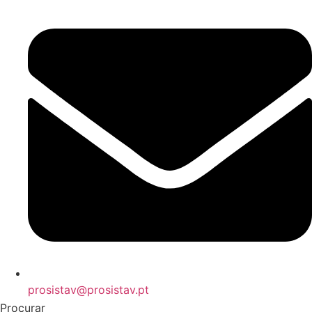
prosistav@prosistav.pt
Procurar