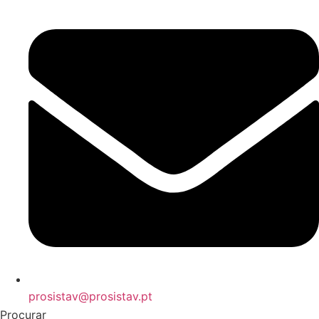
prosistav@prosistav.pt
Procurar