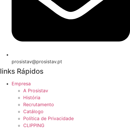
prosistav@prosistav.pt
links Rápidos
Empresa
A Prosistav
História
Recrutamento
Catálogo
Política de Privacidade
CLIPPING