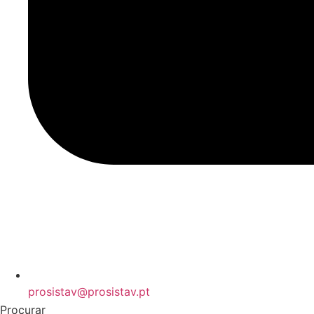
prosistav@prosistav.pt
Procurar