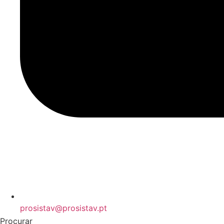
prosistav@prosistav.pt
Procurar