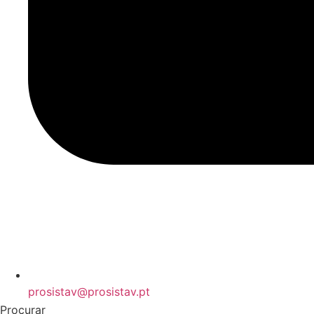
prosistav@prosistav.pt
Procurar