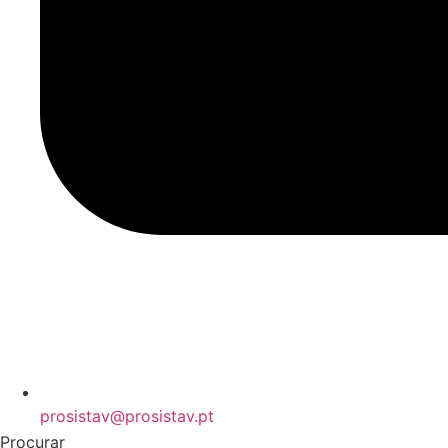
prosistav@prosistav.pt
Procurar