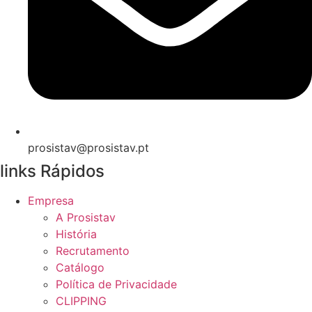
prosistav@prosistav.pt
links Rápidos
Empresa
A Prosistav
História
Recrutamento
Catálogo
Política de Privacidade
CLIPPING