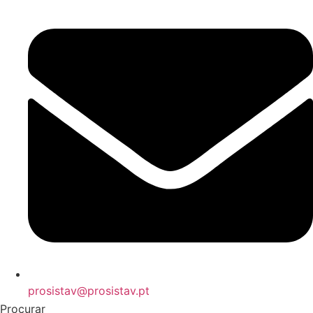
prosistav@prosistav.pt
Procurar