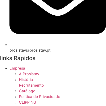
prosistav@prosistav.pt
links Rápidos
Empresa
A Prosistav
História
Recrutamento
Catálogo
Política de Privacidade
CLIPPING