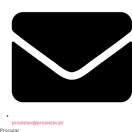
prosistav@prosistav.pt
Procurar