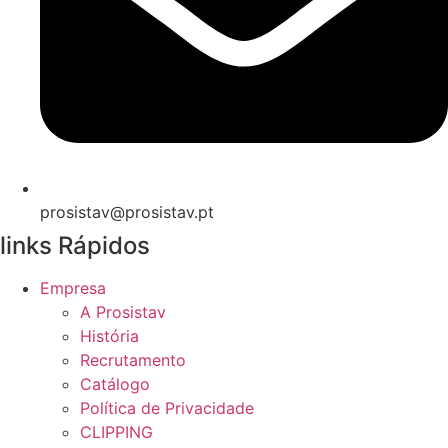
prosistav@prosistav.pt
links Rápidos
Empresa
A Prosistav
História
Recrutamento
Catálogo
Política de Privacidade
CLIPPING