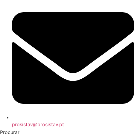
prosistav@prosistav.pt
Procurar