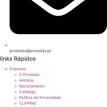
prosistav@prosistav.pt
links Rápidos
Empresa
A Prosistav
História
Recrutamento
Catálogo
Política de Privacidade
CLIPPING