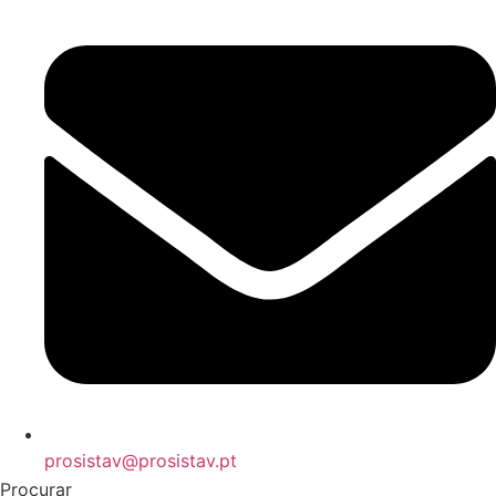
prosistav@prosistav.pt
Procurar