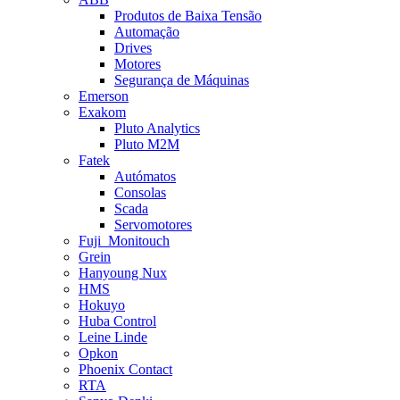
Produtos de Baixa Tensão
Automação
Drives
Motores
Segurança de Máquinas
Emerson
Exakom
Pluto Analytics
Pluto M2M
Fatek
Autómatos
Consolas
Scada
Servomotores
Fuji_Monitouch
Grein
Hanyoung Nux
HMS
Hokuyo
Huba Control
Leine Linde
Opkon
Phoenix Contact
RTA