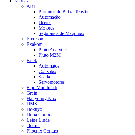
Marcas
ABB
Produtos de Baixa Tensão
Automação
Drives
Motores
Segurança de Máquinas
Emerson
Exakom
Pluto Analytics
Pluto M2M
Fatek
Autómatos
Consolas
Scada
Servomotores
Fuji_Monitouch
Grein
Hanyoung Nux
HMS
Hokuyo
Huba Control
Leine Linde
Opkon
Phoenix Contact