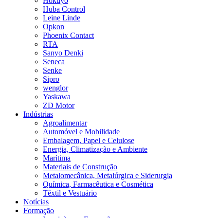
Hokuyo
Huba Control
Leine Linde
Opkon
Phoenix Contact
RTA
Sanyo Denki
Seneca
Senke
Sipro
wenglor
Yaskawa
ZD Motor
Indústrias
Agroalimentar
Automóvel e Mobilidade
Embalagem, Papel e Celulose
Energia, Climatização e Ambiente
Marítima
Materiais de Construção
Metalomecânica, Metalúrgica e Siderurgia
Química, Farmacêutica e Cosmética
Têxtil e Vestuário
Notícias
Formação