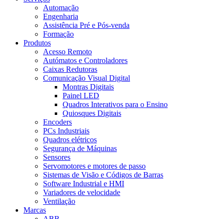
Automação
Engenharia
Assistência Pré e Pós-venda
Formação
Produtos
Acesso Remoto
Autómatos e Controladores
Caixas Redutoras
Comunicação Visual Digital
Montras Digitais
Painel LED
Quadros Interativos para o Ensino
Quiosques Digitais
Encoders
PCs Industriais
Quadros elétricos
Segurança de Máquinas
Sensores
Servomotores e motores de passo
Sistemas de Visão e Códigos de Barras
Software Industrial e HMI
Variadores de velocidade
Ventilação
Marcas
ABB