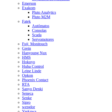
Emerson
Exakom
Pluto Analytics
Pluto M2M
Fatek
Autómatos
Consolas
Scada
Servomotores
Fuji_Monitouch
Grein
Hanyoung Nux
HMS
Hokuyo
Huba Control
Leine Linde
Opkon
Phoenix Contact
RTA
Sanyo Denki
Seneca
Senke
Sipro
wenglor
Yaskawa