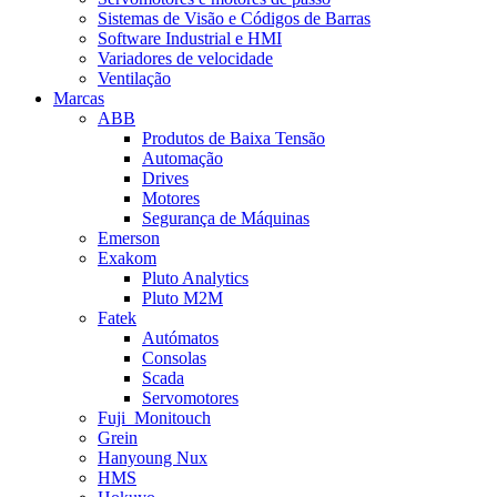
Sistemas de Visão e Códigos de Barras
Software Industrial e HMI
Variadores de velocidade
Ventilação
Marcas
ABB
Produtos de Baixa Tensão
Automação
Drives
Motores
Segurança de Máquinas
Emerson
Exakom
Pluto Analytics
Pluto M2M
Fatek
Autómatos
Consolas
Scada
Servomotores
Fuji_Monitouch
Grein
Hanyoung Nux
HMS