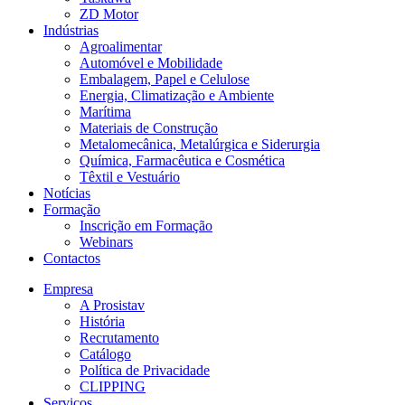
ZD Motor
Indústrias
Agroalimentar
Automóvel e Mobilidade
Embalagem, Papel e Celulose
Energia, Climatização e Ambiente
Marítima
Materiais de Construção
Metalomecânica, Metalúrgica e Siderurgia
Química, Farmacêutica e Cosmética
Têxtil e Vestuário
Notícias
Formação
Inscrição em Formação
Webinars
Contactos
Empresa
A Prosistav
História
Recrutamento
Catálogo
Política de Privacidade
CLIPPING
Serviços