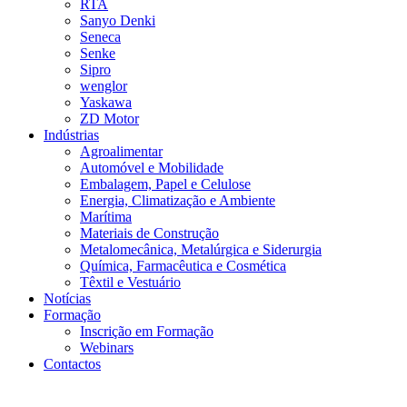
RTA
Sanyo Denki
Seneca
Senke
Sipro
wenglor
Yaskawa
ZD Motor
Indústrias
Agroalimentar
Automóvel e Mobilidade
Embalagem, Papel e Celulose
Energia, Climatização e Ambiente
Marítima
Materiais de Construção
Metalomecânica, Metalúrgica e Siderurgia
Química, Farmacêutica e Cosmética
Têxtil e Vestuário
Notícias
Formação
Inscrição em Formação
Webinars
Contactos