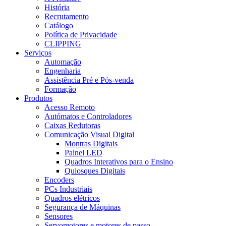
História
Recrutamento
Catálogo
Política de Privacidade
CLIPPING
Serviços
Automação
Engenharia
Assistência Pré e Pós-venda
Formação
Produtos
Acesso Remoto
Autómatos e Controladores
Caixas Redutoras
Comunicação Visual Digital
Montras Digitais
Painel LED
Quadros Interativos para o Ensino
Quiosques Digitais
Encoders
PCs Industriais
Quadros elétricos
Segurança de Máquinas
Sensores
Servomotores e motores de passo