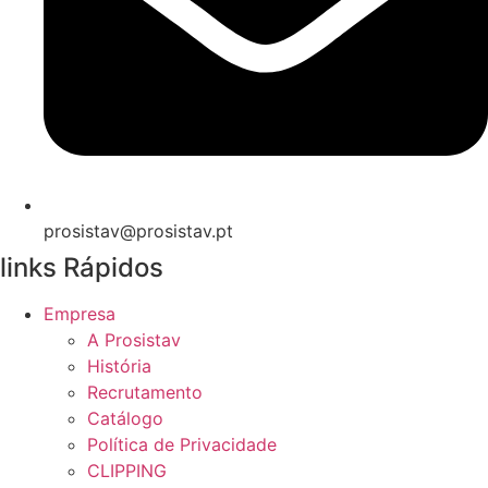
prosistav@prosistav.pt
links Rápidos
Empresa
A Prosistav
História
Recrutamento
Catálogo
Política de Privacidade
CLIPPING