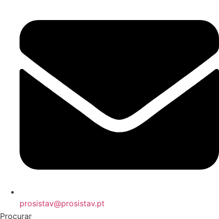
prosistav@prosistav.pt
Procurar