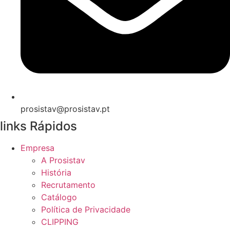
prosistav@prosistav.pt
links Rápidos
Empresa
A Prosistav
História
Recrutamento
Catálogo
Política de Privacidade
CLIPPING