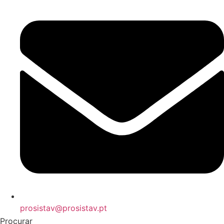
prosistav@prosistav.pt
Procurar