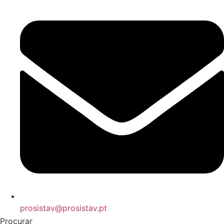
prosistav@prosistav.pt
Procurar