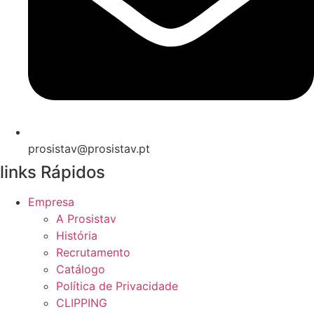
prosistav@prosistav.pt
links Rápidos
Empresa
A Prosistav
História
Recrutamento
Catálogo
Política de Privacidade
CLIPPING