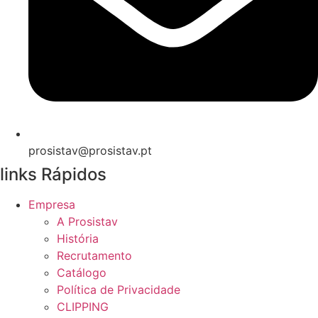
prosistav@prosistav.pt
links Rápidos
Empresa
A Prosistav
História
Recrutamento
Catálogo
Política de Privacidade
CLIPPING