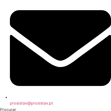
prosistav@prosistav.pt
Procurar